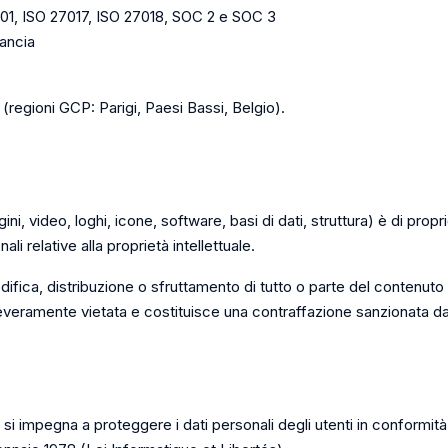
01, ISO 27017, ISO 27018, SOC 2 e SOC 3
rancia
 (regioni GCP: Parigi, Paesi Bassi, Belgio).
ni, video, loghi, icone, software, basi di dati, struttura) è di prop
li relative alla proprietà intellettuale.
ifica, distribuzione o sfruttamento di tutto o parte del contenuto 
everamente vietata e costituisce una contraffazione sanzionata dal 
o, si impegna a proteggere i dati personali degli utenti in conform