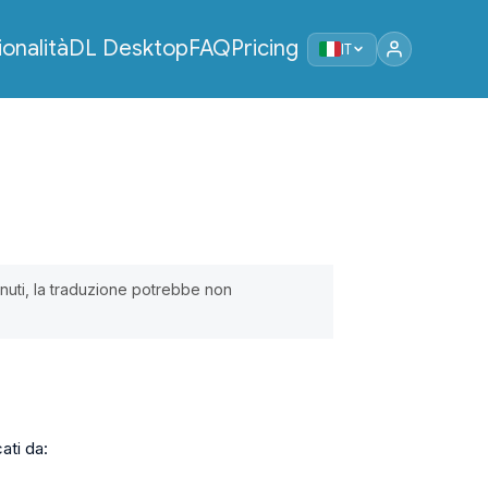
onalità
DL Desktop
FAQ
Pricing
IT
enuti, la traduzione potrebbe non
ati da: